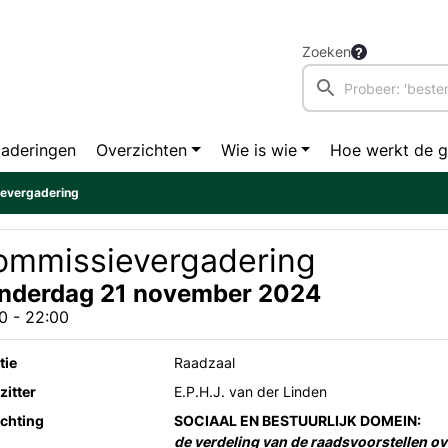
Zoeken
aderingen
Overzichten
Wie is wie
Hoe werkt de 
evergadering
ommissievergadering
nderdag 21 november 2024
0 - 22:00
tie
Raadzaal
zitter
E.P.H.J. van der Linden
ichting
SOCIAAL EN BESTUURLIJK DOMEIN:
de verdeling van de raadsvoorstellen o