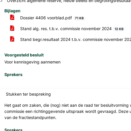
.1
Overzicht algemene reserve, nieuw beleid en begrotingsresultaa
Bijlagen
Dossier 4406 voorblad.pdf
71 KB
Stand alg. res. t.b.v. commissie november 2024
12 KB
Stand begr.resultaat 2024 t.b.v. commissie november 2
Voorgesteld besluit
Voor kennisgeving aannemen
Sprekers
Stukken ter bespreking
Het gaat om zaken, die (nog) niet aan de raad ter besluitvormin
commissie een richtinggevende uitspraak wordt gevraagd. Deze u
van de fractiestandpunten.
Sprekers