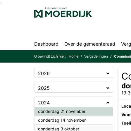
Ga naar de inhoud van deze pagina
Ga naar het zoeken
Ga naar het menu
Dashboard
Over de gemeenteraad
Verg
U bevindt zich hier:
Home
Vergaderingen
Commissi
2026
C
do
2025
19:3
2024
Loca
2024
donderdag 21 november
Voor
2024
donderdag 14 november
Toel
2024
donderdag 3 oktober