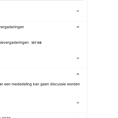
vergaderingen
sievergaderingen
107 KB
ver een mededeling kan geen discussie worden