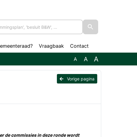
gemeenteraad?
Vraagbaak
Contact
A
A
A
Vorige pagina
ver de commissies in deze ronde wordt