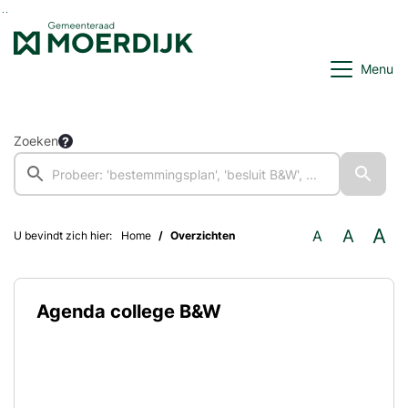
Ga naar de inhoud van deze pagina
Ga naar het zoeken
Ga naar het menu
Menu
Zoeken
A
A
A
U bevindt zich hier:
Home
Overzichten
Agenda college B&W