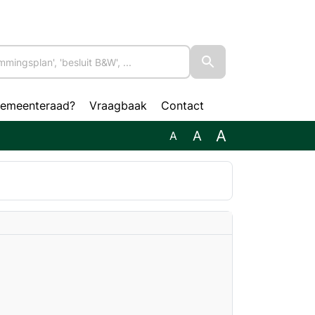
gemeenteraad?
Vraagbaak
Contact
A
A
A