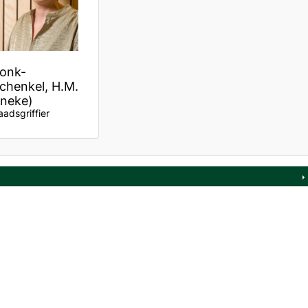
onk-
chenkel, H.M.
Ineke)
aadsgriffier