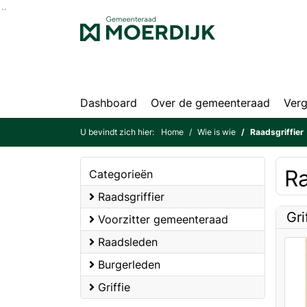
Ga naar de inhoud van deze pagina
Ga naar het zoeken
Ga naar het menu
Dashboard
Over de gemeenteraad
Verg
U bevindt zich hier:
Home
Wie is wie
Raadsgriffier
Ra
Categorieën
Raadsgriffier
Gri
Voorzitter gemeenteraad
Raadsleden
Burgerleden
Griffie