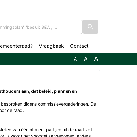
gemeenteraad?
Vraagbaak
Contact
A
A
A
thouders aan, dat beleid, plannen en
t besproken tijdens commissievergaderingen. De
oor de raad.
llen van één of meer partijen uit de raad zelf
oor' is wordt het voorstel aangenomen, anders