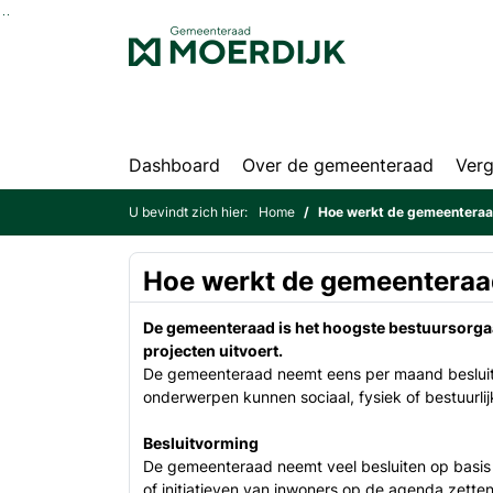
Ga naar de inhoud van deze pagina
Ga naar het zoeken
Ga naar het menu
Dashboard
Over de gemeenteraad
Verg
U bevindt zich hier:
Home
Hoe werkt de gemeentera
Hoe werkt de gemeentera
De gemeenteraad is het hoogste bestuursorgaa
projecten uitvoert.
De gemeenteraad neemt eens per maand besluite
onderwerpen kunnen sociaal, fysiek of bestuurli
Besluitvorming
De gemeenteraad neemt veel besluiten op basis v
of initiatieven van inwoners op de agenda zette