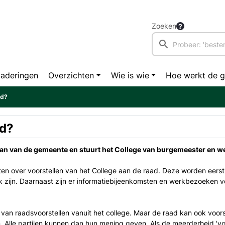
Zoeken
aderingen
Overzichten
Wie is wie
Hoe werkt de 
ad?
ad?
n van de gemeente en stuurt het College van burgemeester en we
n over voorstellen van het College aan de raad. Deze worden eers
jk zijn. Daarnaast zijn er informatiebijeenkomsten en werkbezoeken v
an raadsvoorstellen vanuit het college. Maar de raad kan ook voorste
n. Alle partijen kunnen dan hun mening geven. Als de meerderheid 'v