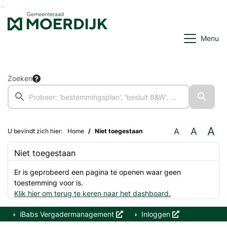
Ga naar de inhoud van deze pagina
Ga naar het zoeken
Ga naar het menu
Menu
Zoeken
A
A
A
U bevindt zich hier:
Home
Niet toegestaan
Niet toegestaan
Er is geprobeerd een pagina te openen waar geen
toestemming voor is.
Klik hier om terug te keren naar het dashboard.
iBabs Vergadermanagement
Inloggen