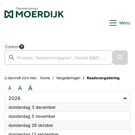
Ga naar de inhoud van deze pagina
Ga naar het zoeken
Ga naar het menu
Menu
Zoeken
U bevindt zich hier:
Home
Vergaderingen
Raadsvergadering
A
A
A
2026
2026
donderdag 3 december
2026
donderdag 5 november
2026
donderdag 29 oktober
2026
donderdag 17 september