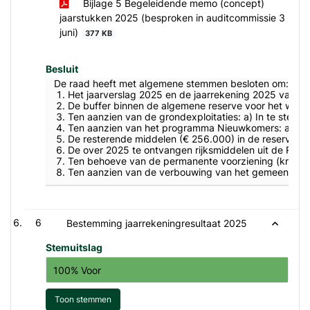
Bijlage 5 Begeleidende memo (concept)
jaarstukken 2025 (besproken in auditcommissie 3
juni)
377 KB
Besluit
De raad heeft met algemene stemmen besloten om:
Het jaarverslag 2025 en de jaarrekening 2025 vast t
De buffer binnen de algemene reserve voor het weers
Ten aanzien van de grondexploitaties: a) In te stemme
Ten aanzien van het programma Nieuwkomers: a) € 150.
De resterende middelen (€ 256.000) in de reserve ond
De over 2025 te ontvangen rijksmiddelen uit de Reali
Ten behoeve van de permanente voorziening (kruising
Ten aanzien van de verbouwing van het gemeentehuis: 
6
Bestemming jaarrekeningresultaat 2025
Stemuitslag
100% Voor
Toon stemmen