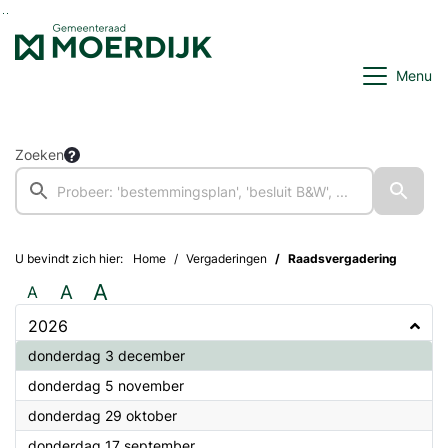
Ga naar de inhoud van deze pagina
Ga naar het zoeken
Ga naar het menu
Menu
Zoeken
U bevindt zich hier:
Home
Vergaderingen
Raadsvergadering
A
A
A
2026
2026
donderdag 3 december
2026
donderdag 5 november
2026
donderdag 29 oktober
2026
donderdag 17 september