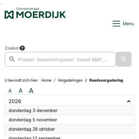
Ga naar de inhoud van deze pagina
Ga naar het zoeken
Ga naar het menu
Menu
Zoeken
U bevindt zich hier:
Home
Vergaderingen
Raadsvergadering
A
A
A
2026
2026
donderdag 3 december
2026
donderdag 5 november
2026
donderdag 29 oktober
2026
donderdag 17 september