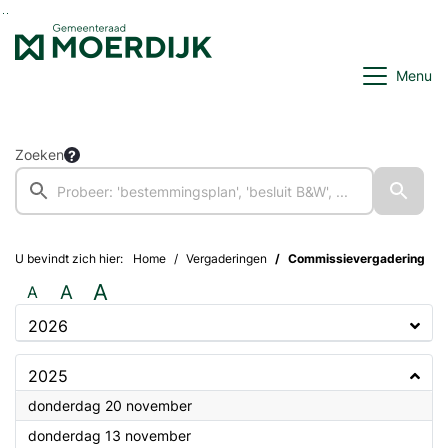
Ga naar de inhoud van deze pagina
Ga naar het zoeken
Ga naar het menu
Menu
Zoeken
U bevindt zich hier:
Home
Vergaderingen
Commissievergadering
A
A
A
2026
2025
2025
donderdag 20 november
2025
donderdag 13 november