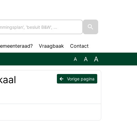
gemeenteraad?
Vraagbaak
Contact
A
A
A
kaal
Vorige pagina