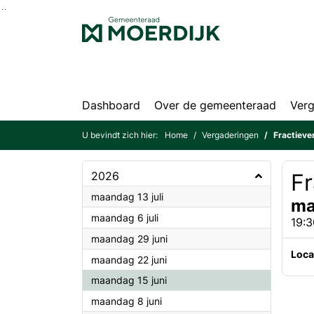
Ga naar de inhoud van deze pagina
Ga naar het zoeken
Ga naar het menu
Dashboard
Over de gemeenteraad
Verg
U bevindt zich hier:
Home
Vergaderingen
Fractieve
2026
Fr
2026
maandag 13 juli
ma
2026
maandag 6 juli
19:3
2026
maandag 29 juni
Loca
2026
maandag 22 juni
2026
maandag 15 juni
2026
maandag 8 juni