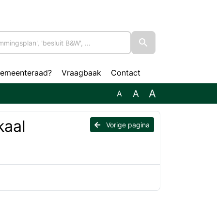
gemeenteraad?
Vraagbaak
Contact
A
A
A
kaal
Vorige pagina