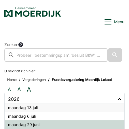
Ga naar de inhoud van deze pagina
Ga naar het zoeken
Ga naar het menu
Menu
Zoeken
U bevindt zich hier:
Home
Vergaderingen
Fractievergadering Moerdijk Lokaal
A
A
A
2026
2026
maandag 13 juli
2026
maandag 6 juli
2026
maandag 29 juni