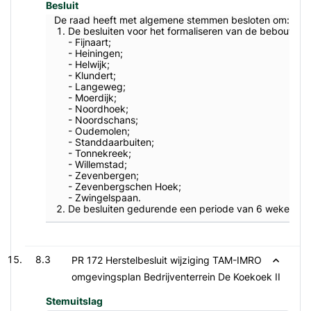
Besluit
De raad heeft met algemene stemmen besloten om:
De besluiten voor het formaliseren van de bebouwde
- Fijnaart;
- Heiningen;
- Helwijk;
- Klundert;
- Langeweg;
- Moerdijk;
- Noordhoek;
- Noordschans;
- Oudemolen;
- Standdaarbuiten;
- Tonnekreek;
- Willemstad;
- Zevenbergen;
- Zevenbergschen Hoek;
- Zwingelspaan.
De besluiten gedurende een periode van 6 weken ter
8.3
PR 172 Herstelbesluit wijziging TAM-IMRO
omgevingsplan Bedrijventerrein De Koekoek II
Stemuitslag