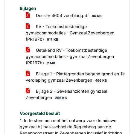
Bijlagen
Dossier 4604 voorblad.pdf
86 KB
RV - Toekomstbestendige
gymaccommodaties - Gymzaal Zevenbergen
(PR197b)
917 KB
Getekend RV - Toekomstbestendige
gymaccommodaties - gymzaal Zevenbergen
(PR197b)
2 MB
Bijlage 1 - Plattegronden begane grond en 1e
verdieping gymzaal Zevenbergen
466 KB
Bijlage 2 - Gevelaanzichten gymzaal
Zevenbergen
256 KB
Voorgesteld besluit
1. In te stemmen met het ontwerp voor de nieuwe
gymzaal bij basisschool de Regenboog aan de
Regenboogstraat in Zevenbergen inclusief inrichting