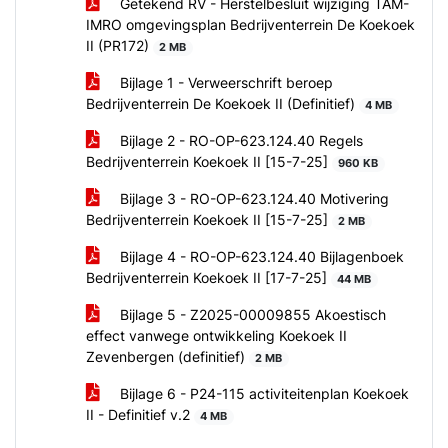
Getekend RV - Herstelbesluit wijziging TAM-
IMRO omgevingsplan Bedrijventerrein De Koekoek
II (PR172)
2 MB
Bijlage 1 - Verweerschrift beroep
Bedrijventerrein De Koekoek II (Definitief)
4 MB
Bijlage 2 - RO-OP-623.124.40 Regels
Bedrijventerrein Koekoek II [15-7-25]
960 KB
Bijlage 3 - RO-OP-623.124.40 Motivering
Bedrijventerrein Koekoek II [15-7-25]
2 MB
Bijlage 4 - RO-OP-623.124.40 Bijlagenboek
Bedrijventerrein Koekoek II [17-7-25]
44 MB
Bijlage 5 - Z2025-00009855 Akoestisch
effect vanwege ontwikkeling Koekoek II
Zevenbergen (definitief)
2 MB
Bijlage 6 - P24-115 activiteitenplan Koekoek
II - Definitief v.2
4 MB