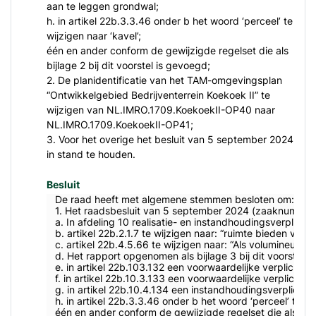
aan te leggen grondwal;
h. in artikel 22b.3.3.46 onder b het woord ‘perceel’ te
wijzigen naar ‘kavel’;
één en ander conform de gewijzigde regelset die als
bijlage 2 bij dit voorstel is gevoegd;
2. De planidentificatie van het TAM-omgevingsplan
“Ontwikkelgebied Bedrijventerrein Koekoek II” te
wijzigen van NL.IMRO.1709.KoekoekII-OP40 naar
NL.IMRO.1709.KoekoekII-OP41;
3. Voor het overige het besluit van 5 september 2024
in stand te houden.
Besluit
De raad heeft met algemene stemmen besloten om:
1. Het raadsbesluit van 5 september 2024 (zaaknummer 1
a. In afdeling 10 realisatie- en instandhoudingsverplich
b. artikel 22b.2.1.7 te wijzigen naar: “ruimte bieden vo
c. artikel 22b.4.5.66 te wijzigen naar: “Als volumineuze
d. Het rapport opgenomen als bijlage 3 bij dit voorstel 
e. in artikel 22b.103.132 een voorwaardelijke verplicht
f. in artikel 22b.10.3.133 een voorwaardelijke verplicht
g. in artikel 22b.10.4.134 een instandhoudingsverplicht
h. in artikel 22b.3.3.46 onder b het woord ‘perceel’ te wij
één en ander conform de gewijzigde regelset die als bijla