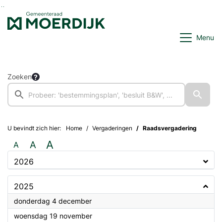
Ga naar de inhoud van deze pagina
Ga naar het zoeken
Ga naar het menu
Menu
Zoeken
U bevindt zich hier:
Home
Vergaderingen
Raadsvergadering
A
A
A
2026
2025
2025
donderdag 4 december
2025
woensdag 19 november