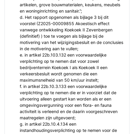
artikelen, grove bouwmaterialen, keukens, meubels
en woninginrichting en sanitair.”;
d. Het rapport opgenomen als bijlage 3 bij dit
voorstel (Z2025-00009855 Akoestisch effect
vanwege ontwikkeling Koekoek II Zevenbergen
(definitief) ) toe te voegen als bijlage bij de
motivering van het wijzigingsbesluit en de conclusies
in de motivering aan te vullen;
e. in artikel 22b.103.132 een voorwaardelijke
verplichting op te nemen dat voor zowel
bedrijventerrein Koekoek I als Koekoek II een
verkeersbesluit wordt genomen die een
maximumsnelheid van 50 km/uur instelt;
f. in artikel 22b.10.3.133 een voorwaardelijke
verplichting op te nemen die er in voorziet dat de
uitvoering alleen gestart kan worden als er een
omgevingsvergunning voor een flora- en fauna
activiteit is verleend en de daarin voorgeschreven
maatregelen zijn uitgevoerd;
g. in artikel 22b.10.4.134 een
instandhoudingsverplichting op te nemen voor de