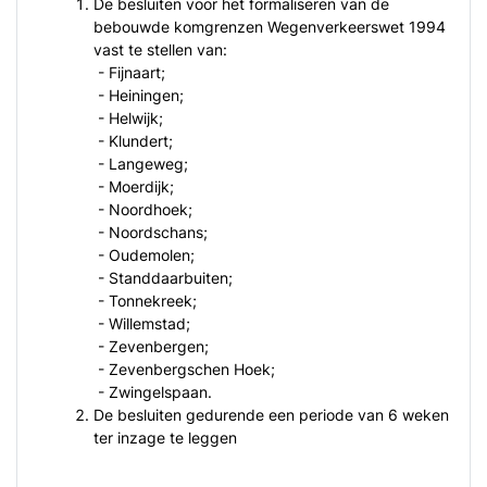
De besluiten voor het formaliseren van de
bebouwde komgrenzen Wegenverkeerswet 1994
vast te stellen van:
- Fijnaart;
- Heiningen;
- Helwijk;
- Klundert;
- Langeweg;
- Moerdijk;
- Noordhoek;
- Noordschans;
- Oudemolen;
- Standdaarbuiten;
- Tonnekreek;
- Willemstad;
- Zevenbergen;
- Zevenbergschen Hoek;
- Zwingelspaan.
De besluiten gedurende een periode van 6 weken
ter inzage te leggen