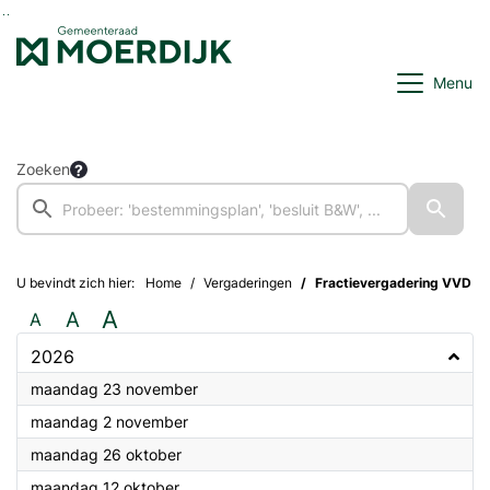
Ga naar de inhoud van deze pagina
Ga naar het zoeken
Ga naar het menu
Menu
Zoeken
U bevindt zich hier:
Home
Vergaderingen
Fractievergadering VVD
A
A
A
2026
2026
maandag 23 november
2026
maandag 2 november
2026
maandag 26 oktober
2026
maandag 12 oktober