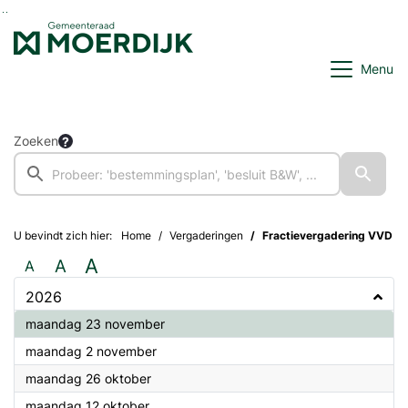
Ga naar de inhoud van deze pagina
Ga naar het zoeken
Ga naar het menu
Menu
Zoeken
U bevindt zich hier:
Home
Vergaderingen
Fractievergadering VVD
A
A
A
2026
2026
maandag 23 november
2026
maandag 2 november
2026
maandag 26 oktober
2026
maandag 12 oktober