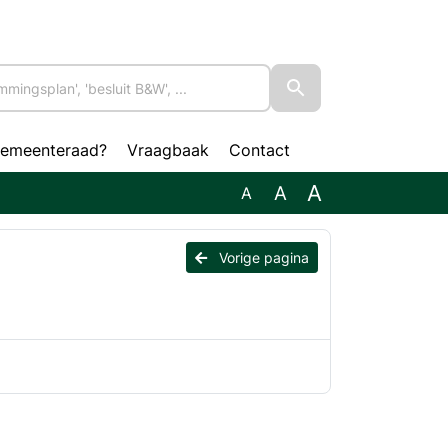
gemeenteraad?
Vraagbaak
Contact
A
A
A
Vorige pagina