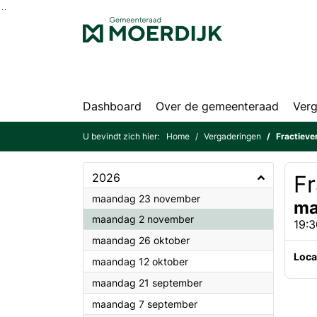
Ga naar de inhoud van deze pagina
Ga naar het zoeken
Ga naar het menu
Dashboard
Over de gemeenteraad
Verg
U bevindt zich hier:
Home
Vergaderingen
Fractiev
2026
F
2026
maandag 23 november
ma
2026
maandag 2 november
19:3
2026
maandag 26 oktober
Loca
2026
maandag 12 oktober
2026
maandag 21 september
2026
maandag 7 september