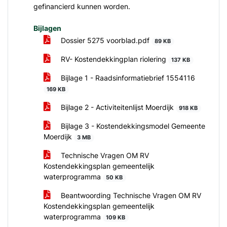
gefinancierd kunnen worden.
Bijlagen
Dossier 5275 voorblad.pdf
89 KB
RV- Kostendekkingplan riolering
137 KB
Bijlage 1 - Raadsinformatiebrief 1554116
169 KB
Bijlage 2 - Activiteitenlijst Moerdijk
918 KB
Bijlage 3 - Kostendekkingsmodel Gemeente
Moerdijk
3 MB
Technische Vragen OM RV
Kostendekkingsplan gemeentelijk
waterprogramma
50 KB
Beantwoording Technische Vragen OM RV
Kostendekkingsplan gemeentelijk
waterprogramma
109 KB