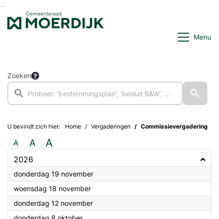
Ga naar de inhoud van deze pagina
Ga naar het zoeken
Ga naar het menu
Menu
Zoeken
U bevindt zich hier:
Home
Vergaderingen
Commissievergadering
A
A
A
2026
2026
donderdag 19 november
2026
woensdag 18 november
2026
donderdag 12 november
2026
donderdag 8 oktober