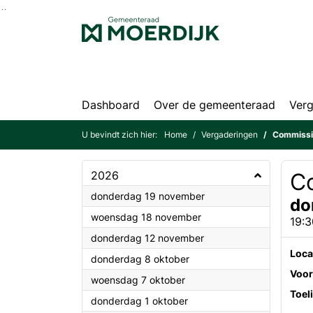
Ga naar de inhoud van deze pagina
Ga naar het zoeken
Ga naar het menu
Dashboard
Over de gemeenteraad
Verg
U bevindt zich hier:
Home
Vergaderingen
Commissi
2026
C
2026
donderdag 19 november
do
2026
woensdag 18 november
19:3
2026
donderdag 12 november
Loca
2026
donderdag 8 oktober
Voor
2026
woensdag 7 oktober
Toel
2026
donderdag 1 oktober