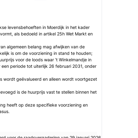
jkse levensbehoeften in Moerdijk in het kader
ormt, als bedoeld in artikel 25h Wet Markt en
 van algemeen belang mag afwijken van de
elijk is om de voorziening in stand te houden;
rprijs voor de loods waar ’t Winkelmandje in
en periode tot uiterlijk 26 februari 2031, onder
ks wordt geëvalueerd en alleen wordt voortgezet
oegd is de huurprijs vast te stellen binnen het
ing heeft op deze specifieke voorziening en
asus.
erd voor de raadsvergadering van 29 januari 2026.