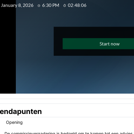
endapunten
Opening
De commissievergadering is bedoeld om te komen tot een advie