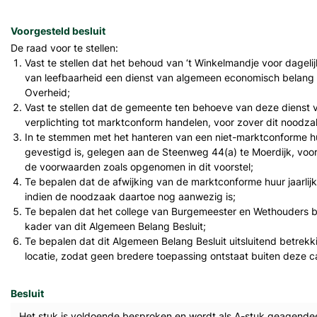
Voorgesteld besluit
De raad voor te stellen:
Vast te stellen dat het behoud van ‘t Winkelmandje voor dageli
van leefbaarheid een dienst van algemeen economisch belang v
Overheid;
Vast te stellen dat de gemeente ten behoeve van deze dienst
verplichting tot marktconform handelen, voor zover dit noodzak
In te stemmen met het hanteren van een niet-marktconforme huu
gevestigd is, gelegen aan de Steenweg 44(a) te Moerdijk, voor e
de voorwaarden zoals opgenomen in dit voorstel;
Te bepalen dat de afwijking van de marktconforme huur jaarlij
indien de noodzaak daartoe nog aanwezig is;
Te bepalen dat het college van Burgemeester en Wethouders bev
kader van dit Algemeen Belang Besluit;
Te bepalen dat dit Algemeen Belang Besluit uitsluitend betrekk
locatie, zodat geen bredere toepassing ontstaat buiten deze c
Besluit
Het stuk is voldoende besproken en wordt als A-stuk geagende