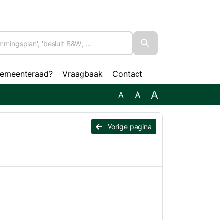
gemeenteraad?
Vraagbaak
Contact
A
A
A
Vorige pagina