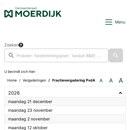
Ga naar de inhoud van deze pagina
Ga naar het zoeken
Ga naar het menu
Menu
Zoeken
U bevindt zich hier:
A
A
A
Home
Vergaderingen
Fractievergadering PvdA
2026
2026
maandag 21 december
2026
maandag 23 november
2026
maandag 2 november
2026
maandag 12 oktober