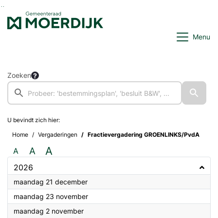
Ga naar de inhoud van deze pagina
Ga naar het zoeken
Ga naar het menu
Menu
Zoeken
U bevindt zich hier:
Home
Vergaderingen
Fractievergadering GROENLINKS/PvdA
A
A
A
2026
2026
maandag 21 december
2026
maandag 23 november
2026
maandag 2 november