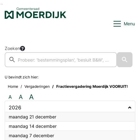
Ga naar de inhoud van deze pagina
Ga naar het zoeken
Ga naar het menu
Menu
Zoeken
U bevindt zich hier:
Home
Vergaderingen
Fractievergadering Moerdijk VOORUIT!
A
A
A
2026
2026
maandag 21 december
2026
maandag 14 december
2026
maandag 7 december