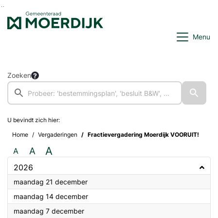
Ga naar de inhoud van deze pagina
Ga naar het zoeken
Ga naar het menu
Menu
Zoeken
U bevindt zich hier:
Home
Vergaderingen
Fractievergadering Moerdijk VOORUIT!
A
A
A
2026
2026
maandag 21 december
2026
maandag 14 december
2026
maandag 7 december