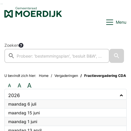
Ga naar de inhoud van deze pagina
Ga naar het zoeken
Ga naar het menu
Menu
Zoeken
U bevindt zich hier:
Home
Vergaderingen
Fractievergadering CDA
A
A
A
2026
2026
maandag 6 juli
2026
maandag 15 juni
2026
maandag 1 juni
2026
maandag 13 april