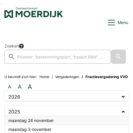
Ga naar de inhoud van deze pagina
Ga naar het zoeken
Ga naar het menu
Menu
Zoeken
U bevindt zich hier:
Home
Vergaderingen
Fractievergadering VVD
A
A
A
2026
2025
2025
maandag 24 november
2025
maandag 3 november