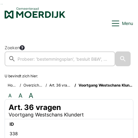
Ga naar de inhoud van deze pagina
Ga naar het zoeken
Ga naar het menu
Menu
Zoeken
U bevindt zich hier:
Home
Overzichten
Art. 36 vragen
Voortgang Westschans Klundert
A
A
A
Art. 36 vragen
Voortgang Westschans Klundert
ID
338