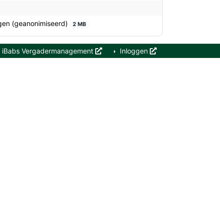
igen (geanonimiseerd)
2 MB
iBabs Vergadermanagement
Inloggen