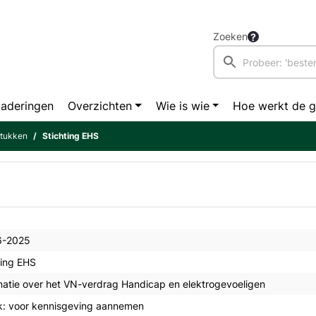
Zoeken
aderingen
Overzichten
Wie is wie
Hoe werkt de 
stukken
Stichting EHS
6-2025
ting EHS
matie over het VN-verdrag Handicap en elektrogevoeligen
k: voor kennisgeving aannemen