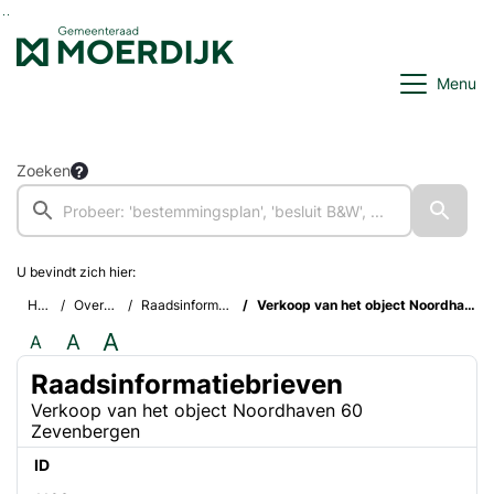
Ga naar de inhoud van deze pagina
Ga naar het zoeken
Ga naar het menu
Menu
Zoeken
U bevindt zich hier:
Home
Overzichten
Raadsinformatiebrieven
Verkoop van het object Noordhaven 60 Zevenbergen
A
A
A
Raadsinformatiebrieven
Verkoop van het object Noordhaven 60
Zevenbergen
ID