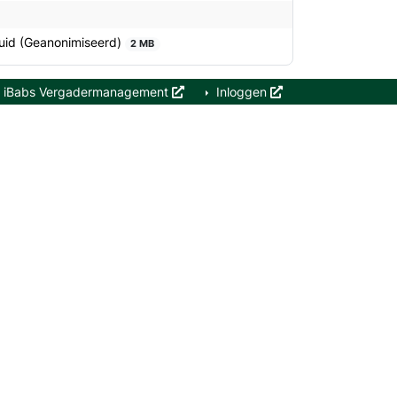
Zuid (Geanonimiseerd)
2 MB
iBabs Vergadermanagement
Inloggen