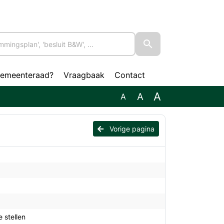
gemeenteraad?
Vraagbaak
Contact
A
A
A
Vorige pagina
 stellen