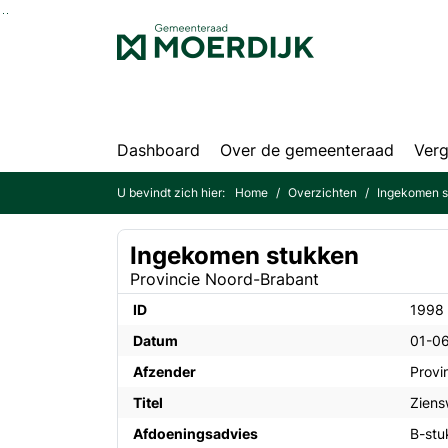
Ga naar de inhoud van deze pagina
Ga naar het zoeken
Ga naar het menu
Dashboard
Over de gemeenteraad
Verg
U bevindt zich hier:
Home
Overzichten
Ingekomen 
Ingekomen stukken
Provincie Noord-Brabant
ID
1998
Datum
01-0
Afzender
Provi
Titel
Ziens
Afdoeningsadvies
B-stu