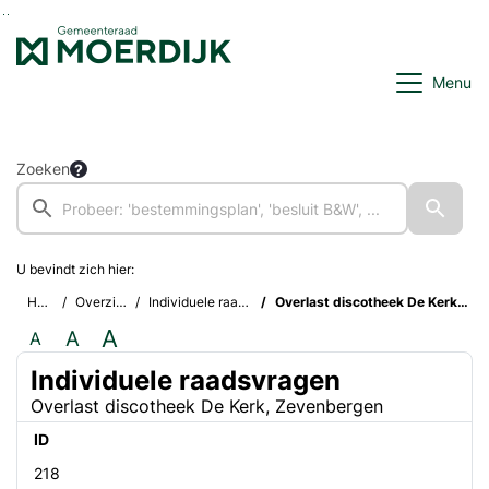
Ga naar de inhoud van deze pagina
Ga naar het zoeken
Ga naar het menu
Menu
Zoeken
U bevindt zich hier:
Home
Overzichten
Individuele raadsvragen
Overlast discotheek De Kerk, Zevenbergen
A
A
A
Individuele raadsvragen
Overlast discotheek De Kerk, Zevenbergen
ID
218