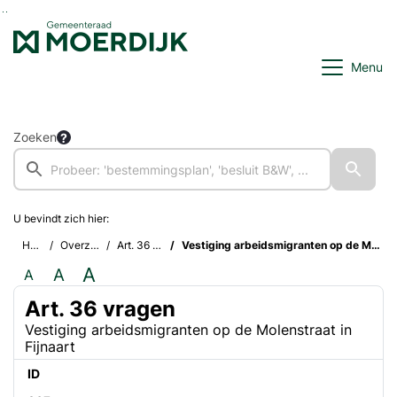
Ga naar de inhoud van deze pagina
Ga naar het zoeken
Ga naar het menu
Menu
Zoeken
U bevindt zich hier:
Home
Overzichten
Art. 36 vragen
Vestiging arbeidsmigranten op de Molenstraat in Fijnaart
A
A
A
Art. 36 vragen
Vestiging arbeidsmigranten op de Molenstraat in
Fijnaart
ID