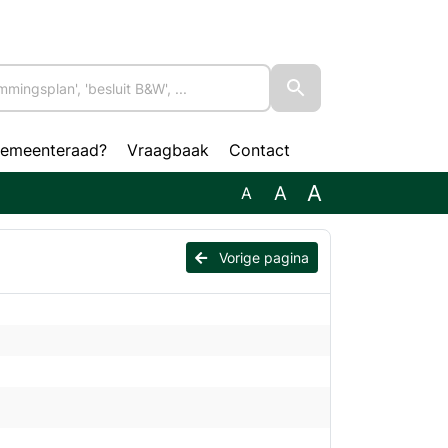
gemeenteraad?
Vraagbaak
Contact
A
A
A
Vorige pagina