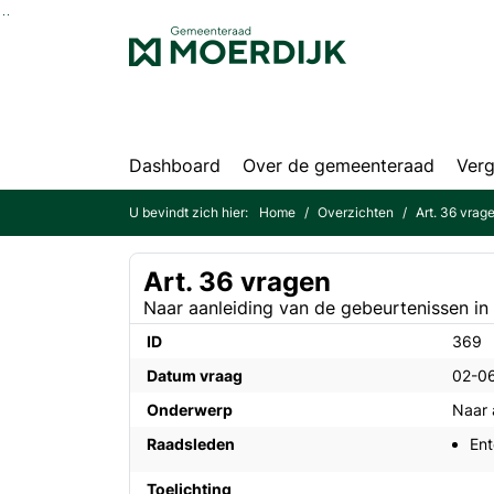
Ga naar de inhoud van deze pagina
Ga naar het zoeken
Ga naar het menu
Dashboard
Over de gemeenteraad
Verg
U bevindt zich hier:
Home
Overzichten
Art. 36 vrag
Art. 36 vragen
Naar aanleiding van de gebeurtenissen in
ID
369
Datum vraag
02-0
Onderwerp
Naar 
Raadsleden
Ent
Toelichting