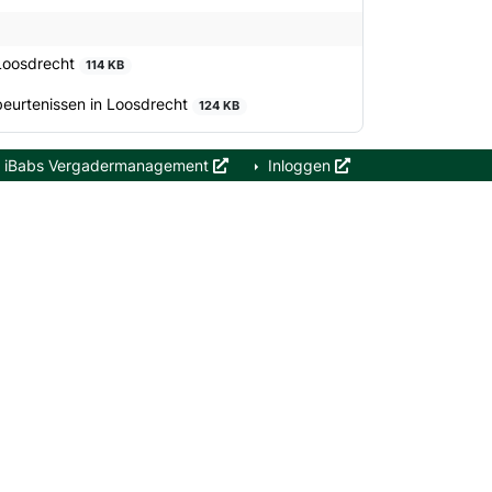
 Loosdrecht
114 KB
eurtenissen in Loosdrecht
124 KB
iBabs Vergadermanagement
Inloggen