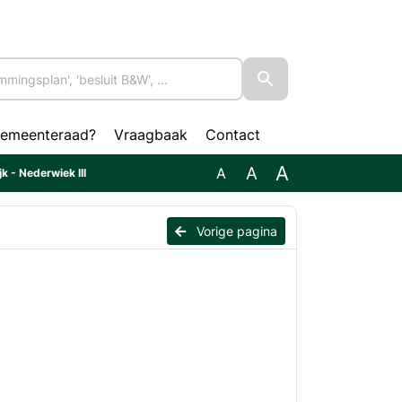
gemeenteraad?
Vraagbaak
Contact
A
A
A
k - Nederwiek III
Vorige pagina