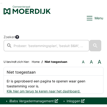
Ga naar de inhoud van deze pagina
Ga naar het zoeken
Ga naar het menu
Menu
Zoeken
A
A
A
U bevindt zich hier:
Home
Niet toegestaan
Niet toegestaan
Er is geprobeerd een pagina te openen waar geen
toestemming voor is.
Klik hier om terug te keren naar het dashboard.
iBabs Vergadermanagement
Inloggen