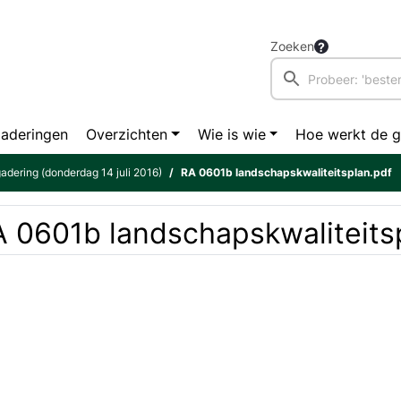
Zoeken
aderingen
Overzichten
Wie is wie
Hoe werkt de 
dering (donderdag 14 juli 2016)
RA 0601b landschapskwaliteitsplan.pdf
 0601b landschapskwaliteits