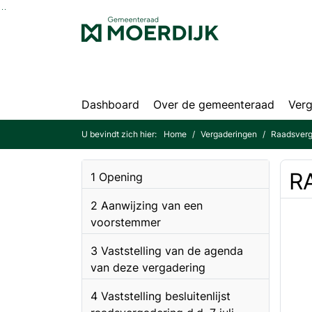
Ga naar de inhoud van deze pagina
Ga naar het zoeken
Ga naar het menu
Dashboard
Over de gemeenteraad
Verg
U bevindt zich hier:
Home
Vergaderingen
Raadsverga
RA
1 Opening
2 Aanwijzing van een
voorstemmer
3 Vaststelling van de agenda
van deze vergadering
4 Vaststelling besluitenlijst