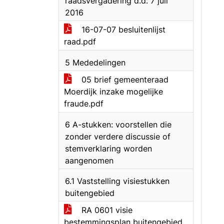
raadsvergadering d.d. 7 juli
2016
16-07-07 besluitenlijst
raad.pdf
5 Mededelingen
05 brief gemeenteraad
Moerdijk inzake mogelijke
fraude.pdf
6 A-stukken: voorstellen die
zonder verdere discussie of
stemverklaring worden
aangenomen
6.1 Vaststelling visiestukken
buitengebied
RA 0601 visie
bestemmingsplan buitengebied