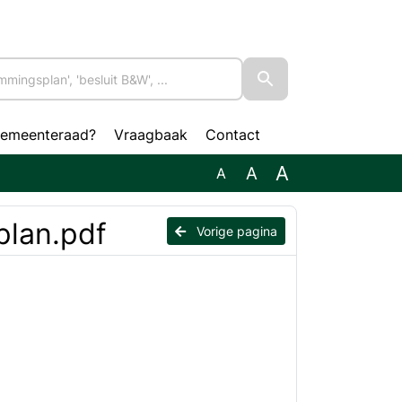
gemeenteraad?
Vraagbaak
Contact
A
A
A
plan.pdf
Vorige pagina