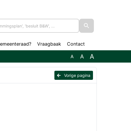
gemeenteraad?
Vraagbaak
Contact
A
A
A
Vorige pagina