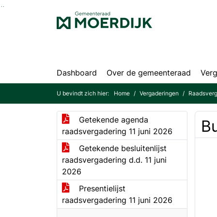
Ga naar de inhoud van deze pagina
Ga naar het zoeken
Ga naar het menu
Dashboard
Over de gemeenteraad
Verg
U bevindt zich hier:
Home
Vergaderingen
Raadsverg
Getekende agenda
B
raadsvergadering 11 juni 2026
Getekende besluitenlijst
raadsvergadering d.d. 11 juni
2026
Presentielijst
raadsvergadering 11 juni 2026