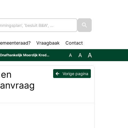
gemeenteraad?
Vraagbaak
Contact
A
A
A
Kredietaanvraag inrichtingskosten bibliotheek
gen
Vorige pagina
aanvraag