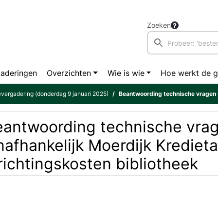
Zoeken
aderingen
Overzichten
Wie is wie
Hoe werkt de 
vergadering (donderdag 9 januari 2025)
Beantwoording technische vragen Onafhankelijk Moerdijk 
eantwoording technische vra
afhankelijk Moerdijk Krediet
richtingskosten bibliotheek