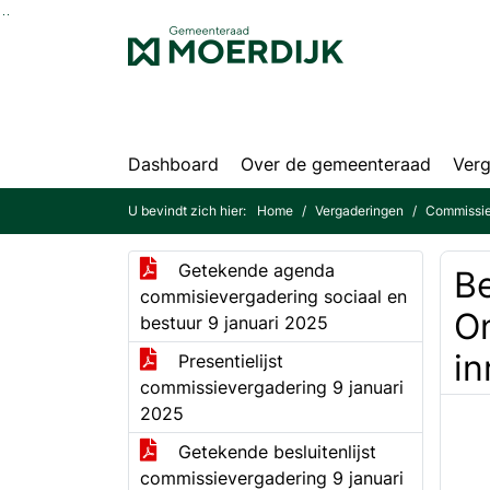
Ga naar de inhoud van deze pagina
Ga naar het zoeken
Ga naar het menu
Dashboard
Over de gemeenteraad
Verg
U bevindt zich hier:
Home
Vergaderingen
Commissie
Getekende agenda
B
commisievergadering sociaal en
On
bestuur 9 januari 2025
in
Presentielijst
commissievergadering 9 januari
2025
Getekende besluitenlijst
commissievergadering 9 januari