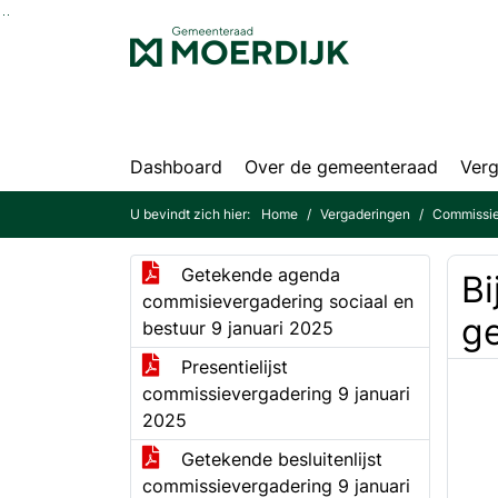
Ga naar de inhoud van deze pagina
Ga naar het zoeken
Ga naar het menu
Dashboard
Over de gemeenteraad
Verg
U bevindt zich hier:
Home
Vergaderingen
Commissie
Getekende agenda
Bi
commisievergadering sociaal en
ge
bestuur 9 januari 2025
Presentielijst
commissievergadering 9 januari
2025
Getekende besluitenlijst
commissievergadering 9 januari