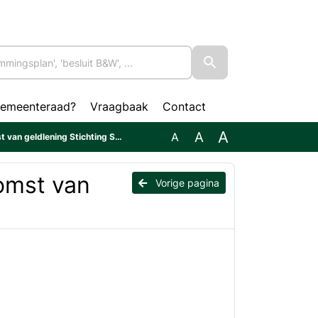
gemeenteraad?
Vraagbaak
Contact
A
A
A
an geldlening Stichting Stem
omst van
Vorige pagina