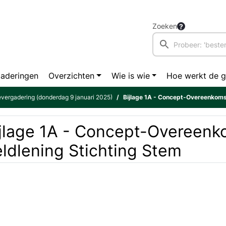
Zoeken
aderingen
Overzichten
Wie is wie
Hoe werkt de 
vergadering (donderdag 9 januari 2025)
Bijlage 1A - Concept-Overeenkomst v
jlage 1A - Concept-Overeenk
ldlening Stichting Stem